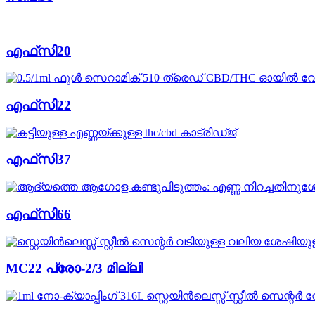
എഫ്‌സി20
എഫ്‌സി22
എഫ്‌സി37
എഫ്‌സി66
MC22 പ്രോ-2/3 മില്ലി