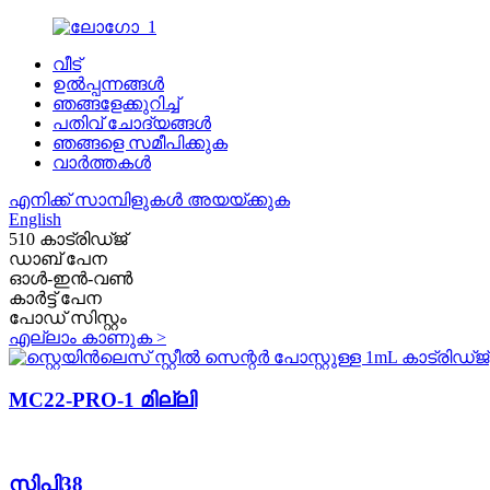
വീട്
ഉൽപ്പന്നങ്ങൾ
ഞങ്ങളേക്കുറിച്ച്
പതിവ് ചോദ്യങ്ങൾ
ഞങ്ങളെ സമീപിക്കുക
വാർത്തകൾ
എനിക്ക് സാമ്പിളുകൾ അയയ്ക്കുക
English
510 കാട്രിഡ്ജ്
ഡാബ് പേന
ഓൾ-ഇൻ-വൺ
കാർട്ട് പേന
പോഡ് സിസ്റ്റം
എല്ലാം കാണുക >
MC22-PRO-1 മില്ലി
സിപി38