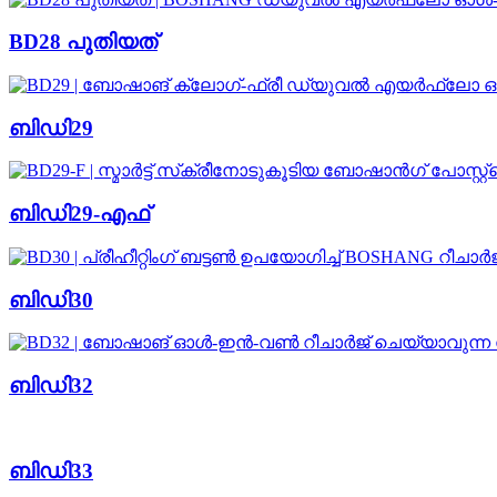
BD28 പുതിയത്
ബിഡി29
ബിഡി29-എഫ്
ബിഡി30
ബിഡി32
ബിഡി33