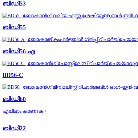
ബിഡി53
ബിഡി55
ബിഡി56-എ
BD56-C
ബിഡി60
എല്ലാം കാണുക >
ബിഡി22